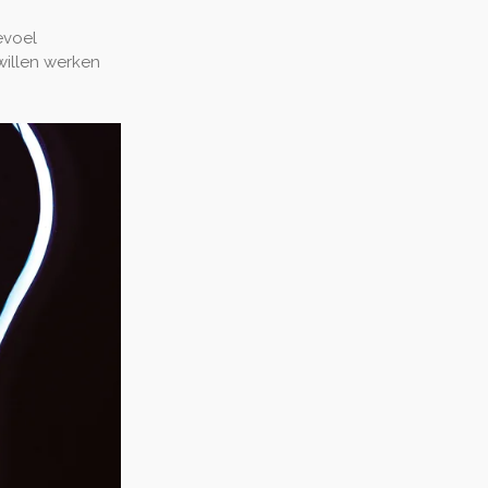
evoel
willen werken