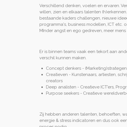
Verschillend denken, voelen en ervaren. Vers
willen, zien en elkaars talenten (h)erkenn
bestaande kaders challengen, nieuwe idee
programma's, business modellen, ICT etc. o
MInder angst en ego gedreven, meer mens
Er is binnen teams vaak een tekort aan a
verschil kunnen maken.
Concept denkers - (Marketing)strategen
Creatieven - Kunstenaars, artiesten, schri
creators
Deep analisten - Creatieve ICT'ers, Prog
Purpose seekers - Creatieve wereldverb
Zij hebben anderen talenten, behoeften, w
energie & stress indicatoren en dus ook ee
proces nodig.