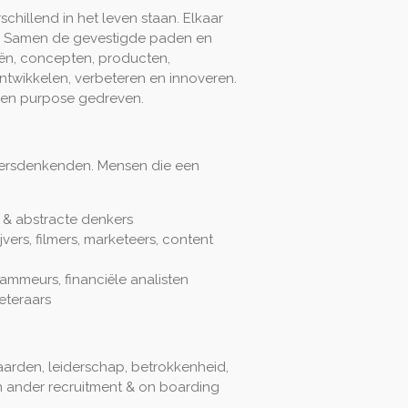
chillend in het leven staan. Elkaar
en. Samen de gevestigde paden en
ën, concepten, producten,
ntwikkelen, verbeteren en innoveren.
 en purpose gedreven.
ndersdenkenden. Mensen die een
 & abstracte denkers
jvers, filmers, marketeers, content
rammeurs, financiële analisten
eteraars
aarden, leiderschap, betrokkenheid,
n ander recruitment & on boarding