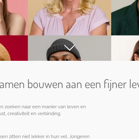
 Samen bouwen aan een fijner le
n zoeken naar een manier van leven en
t, creativiteit en verbinding.
n zitten niet lekker in hun vel. Jongeren