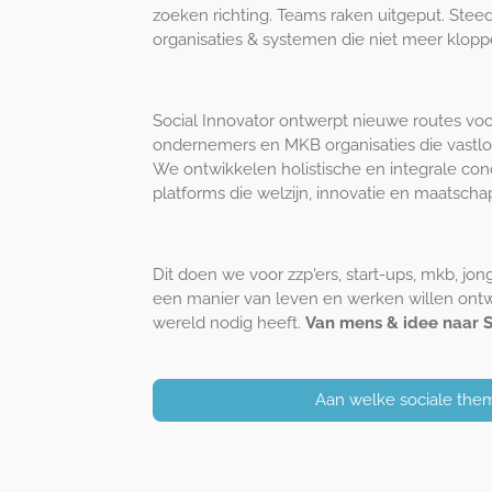
zoeken richting. Teams raken uitgeput. Stee
organisaties & systemen die niet meer klopp
Social Innovator ontwerpt nieuwe routes voo
ondernemers en MKB organisaties die vastl
We ontwikkelen holistische en integrale con
platforms die welzijn, innovatie en maatsch
Dit doen we voor zzp'ers, start-ups, mkb, jon
een manier van leven en werken willen ontwi
wereld nodig heeft.
Van mens & idee naar S
Aan welke sociale them