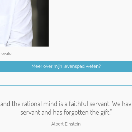
niovator
Meer over mijn levenspad weten?
t and the rational mind is a faithful servant. We ha
servant and has forgotten the gift."
Albert Einstein