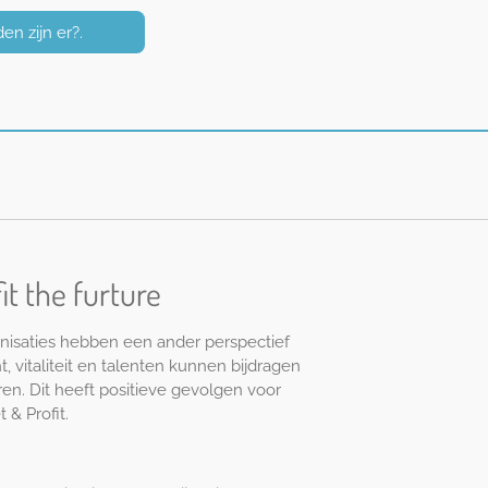
n zijn er?.
fit the furture
ganisaties hebben een ander perspectief
 vitaliteit en talenten kunnen bijdragen
n. Dit heeft positieve gevolgen voor
t & Profit.