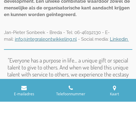
development. Een unieke combinatie waardoor zowel de
menselijke als de organisatorische kant aandacht krijgen
en kunnen worden geïntegreerd.
Jan-Pieter Sonbeek - Breda - Tel: 06-46192130 - E-
mail:
info@integraleontwikkeling.nl
- Social media:
Linkedin
"Everyone has a purpose in life... a unique gift or special
talent to give to others. And when we blend this unique
talent with service to others, we experience the ecstasy
and exultation of our own spirit, which is the ultimate goal
of all goals."
E-mailadres
Telefoonnummer
Kaart
Deepak Chopra